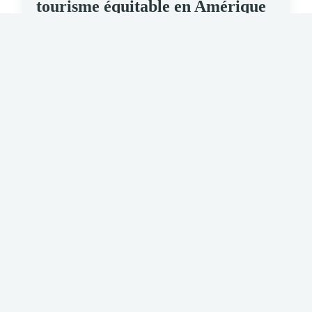
tourisme équitable en Amérique
Latine
16/04/2026 13:03 · 9 min
VACANCE
Balades ensoleillées : les