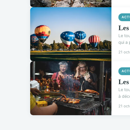
ACT
Les
Le tou
qui a 
21 oc
ACT
Les
Le to
à déco
21 oc