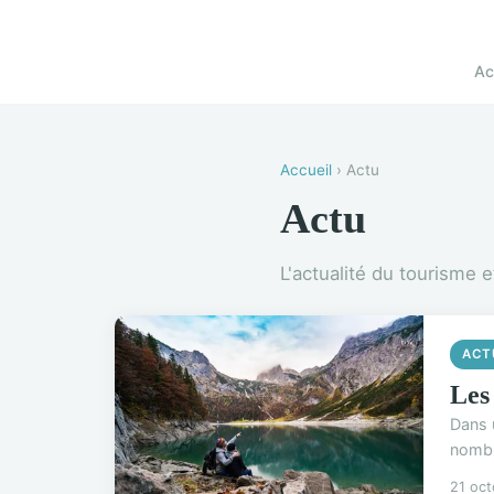
Ac
Accueil
› Actu
Actu
L'actualité du tourisme 
ACT
Les
Dans 
nombr
21 oc