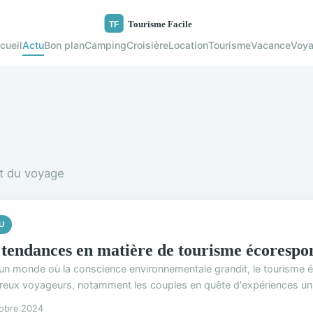
cueil
Actu
Bon plan
Camping
Croisière
Location
Tourisme
Vacance
Voy
et du voyage
U
 tendances en matière de tourisme écorespon
un monde où la conscience environnementale grandit, le tourisme é
eux voyageurs, notamment les couples en quête d'expériences uniq
tobre 2024