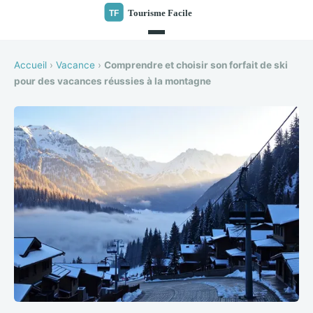
Accueil
›
Vacance
›
Comprendre et choisir son forfait de ski
pour des vacances réussies à la montagne