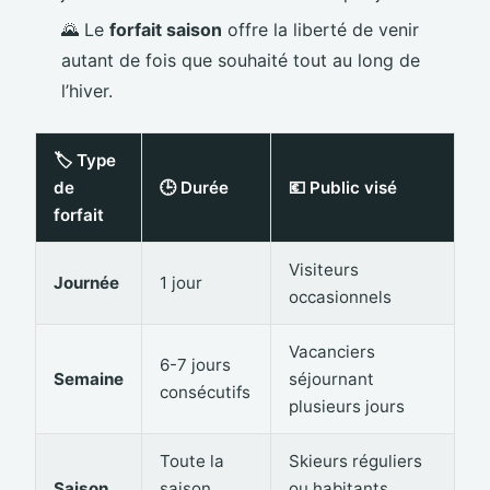
🌄 Le
forfait saison
offre la liberté de venir
autant de fois que souhaité tout au long de
l’hiver.
🏷️ Type
de
🕒 Durée
💶 Public visé
forfait
Visiteurs
Journée
1 jour
occasionnels
Vacanciers
6-7 jours
Semaine
séjournant
consécutifs
plusieurs jours
Toute la
Skieurs réguliers
Saison
saison
ou habitants