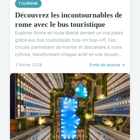
TOURISME
Découvrez les incontournables de
rome avec le bus touristique
Explorer Rome en toute liberté devient un vrai plaisir
grâce aux bus touristiques hop-on hop-off. Ces
circuits permettent de monter et descendre à votre
rythme, transformant chaque arrêt en une nouvel...
3 février 2026
9 min de lecture →