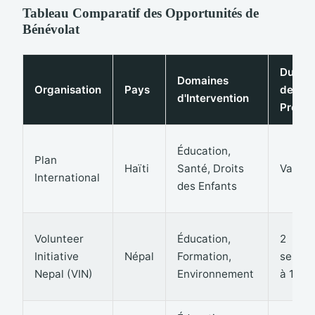
Tableau Comparatif des Opportunités de
Bénévolat
Durée
Domaines
Organisation
Pays
des
d'Intervention
Projet
Éducation,
Plan
Haïti
Santé, Droits
Variab
International
des Enfants
Volunteer
Éducation,
2
Initiative
Népal
Formation,
semai
Nepal (VIN)
Environnement
à 10 m