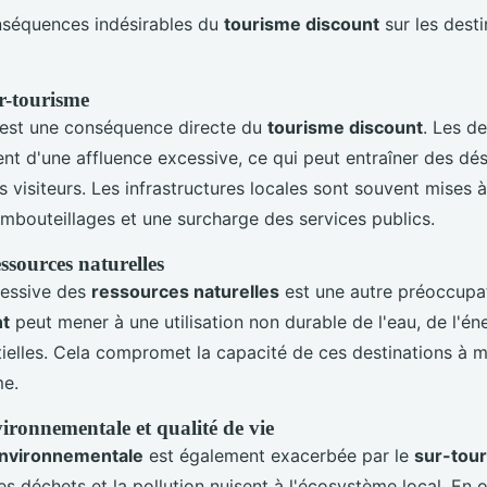
nséquences indésirables du
tourisme discount
sur les desti
r-tourisme
est une conséquence directe du
tourisme discount
. Les de
ent d'une affluence excessive, ce qui peut entraîner des d
es visiteurs. Les infrastructures locales sont souvent mises 
bouteillages et une surcharge des services publics.
essources naturelles
cessive des
ressources naturelles
est une autre préoccupa
nt
peut mener à une utilisation non durable de l'eau, de l'éne
ielles. Cela compromet la capacité de ces destinations à ma
me.
ironnementale et qualité de vie
environnementale
est également exacerbée par le
sur-tou
s déchets et la pollution nuisent à l'écosystème local. En ou