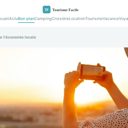
cueil
Actu
Bon plan
Camping
Croisière
Location
Tourisme
Vacance
Voy
r l'économie locale