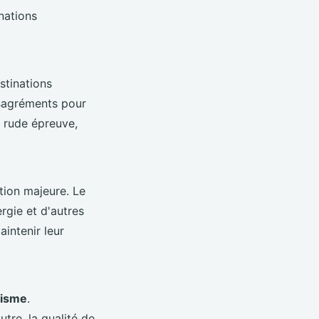
nations
stinations
ésagréments pour
à rude épreuve,
tion majeure. Le
rgie et d'autres
intenir leur
risme
.
tre, la qualité de