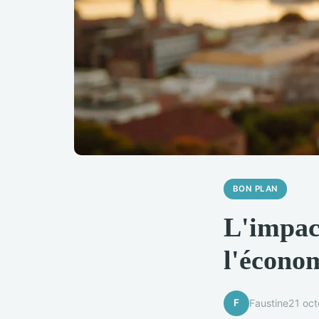
BON PLAN
L'impac
l'économ
F
Faustine
21 oc