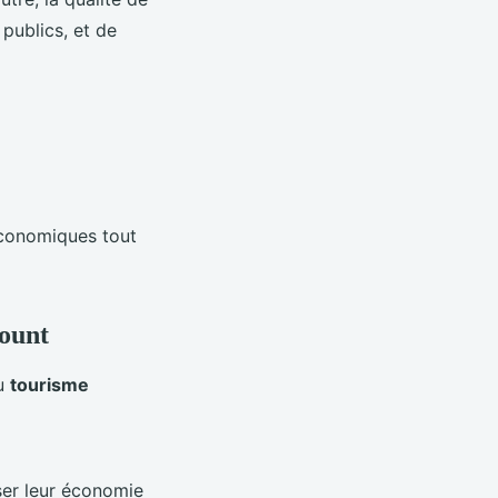
 publics, et de
économiques tout
count
du
tourisme
er leur économie