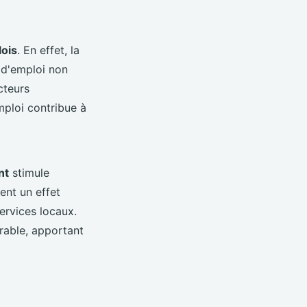
lois
. En effet, la
 d'emploi non
cteurs
mploi contribue à
nt
stimule
ent un effet
services locaux.
able, apportant