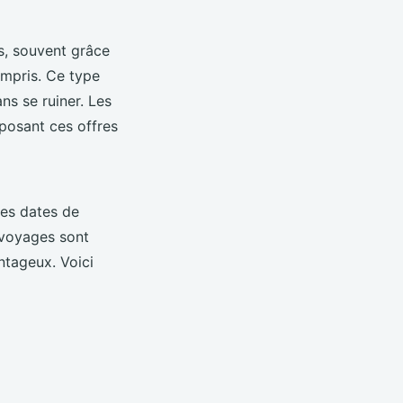
s, souvent grâce
ompris. Ce type
s se ruiner. Les
oposant ces offres
 des dates de
s voyages sont
ntageux. Voici