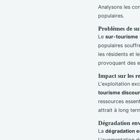
Analysons les co
populaires.
Problèmes de su
Le
sur-tourisme
populaires souffr
les résidents et l
provoquant des em
Impact sur les r
L'exploitation ex
tourisme discou
ressources essent
attrait à long ter
Dégradation env
La
dégradation 
L'augmentation de