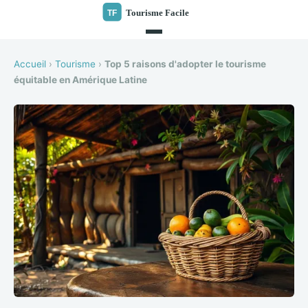
Accueil
›
Tourisme
›
Top 5 raisons d'adopter le tourisme
équitable en Amérique Latine